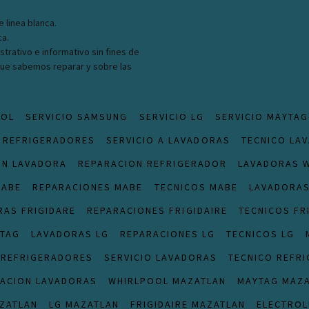
e linea blanca.
ca.
strativo e informativo sin fines de
 que sabemos reparar y sobre las
OOL
SERVICIO SAMSUNG
SERVICIO LG
SERVICIO MAYTAG
 REFRIGERADORES
SERVICIO A LAVADORAS
TECNICO LA
ON LAVADORA
REPARACION REFRIGERADOR
LAVADORAS 
MABE
REPARACIONES MABE
TECNICOS MABE
LAVADORA
RAS FRIGIDARE
REPARACIONES FRIGIDAIRE
TECNICOS FR
YTAG
LAVADORAS LG
REPARACIONES LG
TECNICOS LG
 REFRIGERADORES
SERVICIO LAVADORAS
TECNICO REFR
ACION LAVADORAS
WHIRLPOOL MAZATLAN
MAYTAG MAZ
ZATLAN
LG MAZATLAN
FRIGIDAIRE MAZATLAN
ELECTROL