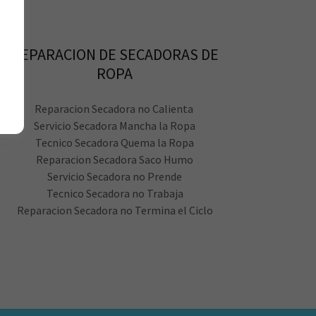
REPARACION DE SECADORAS DE
ROPA
Reparacion Secadora no Calienta
Servicio Secadora Mancha la Ropa
Tecnico Secadora Quema la Ropa
Reparacion Secadora Saco Humo
Servicio Secadora no Prende
Tecnico Secadora no Trabaja
Reparacion Secadora no Termina el Ciclo