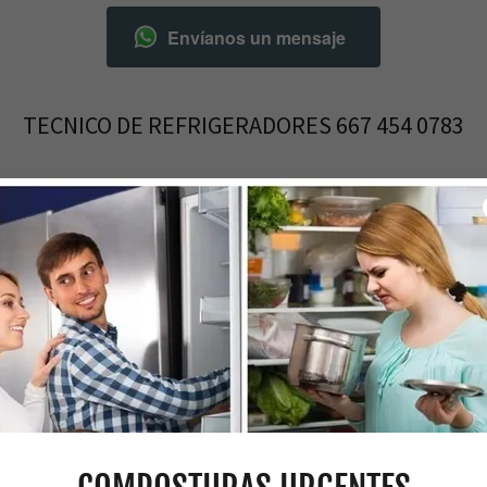
Envíanos un mensaje
TECNICO DE REFRIGERADORES 667 454 0783
REPARACIONES URGENTES
Open today
07:30 – 21:00
FALLAS COMUNES