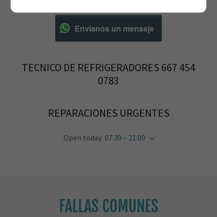
Envíanos un mensaje
TECNICO DE REFRIGERADORES 667 454
0783
REPARACIONES URGENTES
Open today
07:30 – 21:00
FALLAS COMUNES