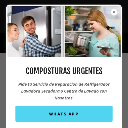
REFRIGERADORES Y LAVADORAS
SERVICIO EN CULIACAN SINALOA
667 454 0783
TECNICOS DE LAVADORAS
COMPOSTURAS URGENTES
Pide tu Servicio de Reparacion de Refrigerador
Lavadora Secadora o Centro de Lavado con
Nosotros
SERVICIO TECNICO DE REFRIGERACION Y
LINEA BLANCA
WHATS APP
GARANTIA EN CADA REPARACION POR ESCRITO