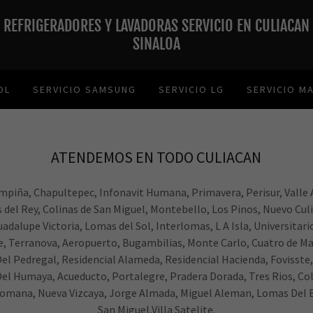
REFRIGERADORES Y LAVADORAS SERVICIO EN CULIACAN
SINALOA
OL
SERVICIO SAMSUNG
SERVICIO LG
SERVICIO M
ATENDEMOS EN TODO CULIACAN
mpiña, Chapultepec, Infonavit Humana, Primavera, Perisur, Valle 
 del Rey, Colinas de San Miguel, Montebello, Los Pinos, Nuevo Culi
adalupe Victoria, Lomas del Sol, Interlomas, L A Isla, Universitari
e, Terranova, Aeropuerto, Bugambilias, Monte Carlo, Cuatro de M
el Pedregal, Residencial Alameda, Residencial Hacienda, Fovisste, 
Del Humaya, Acueducto, Portalegre, Pradera Dorada, Tres Rios, Coli
 Romana, Nueva Vizcaya, Jorge Almada, Miguel Aleman, Lomas Del 
San Miguel,Villa Satelite.