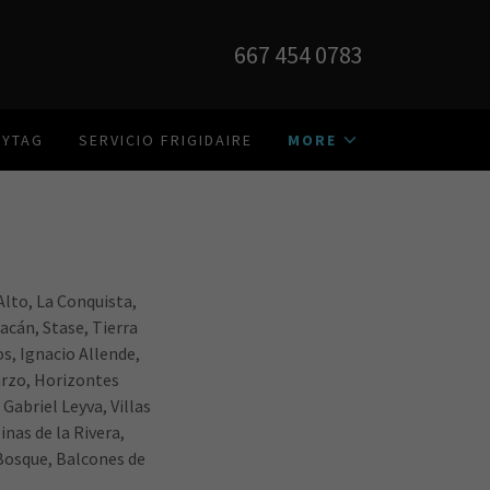
667 454 0783
AYTAG
SERVICIO FRIGIDAIRE
MORE
Alto, La Conquista,
acán, Stase, Tierra
os, Ignacio Allende,
arzo, Horizontes
Gabriel Leyva, Villas
nas de la Rivera,
Bosque, Balcones de