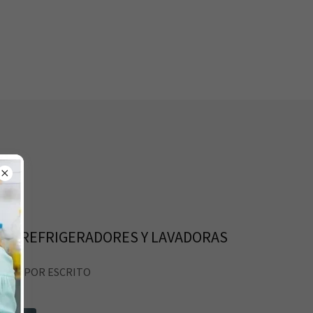
ARA REFRIGERADORES Y LAVADORAS
CION POR ESCRITO