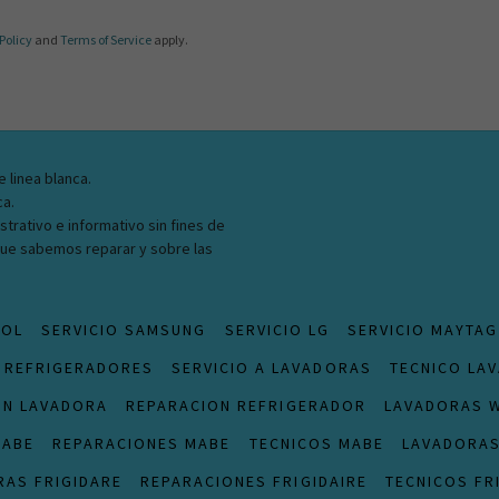
Policy
and
Terms of Service
apply.
e linea blanca.
ca.
strativo e informativo sin fines de
 que sabemos reparar y sobre las
OOL
SERVICIO SAMSUNG
SERVICIO LG
SERVICIO MAYTAG
 REFRIGERADORES
SERVICIO A LAVADORAS
TECNICO LA
ON LAVADORA
REPARACION REFRIGERADOR
LAVADORAS 
MABE
REPARACIONES MABE
TECNICOS MABE
LAVADORA
RAS FRIGIDARE
REPARACIONES FRIGIDAIRE
TECNICOS FR