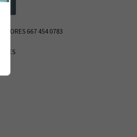
aje
RADORES 667 454 0783
ENTES